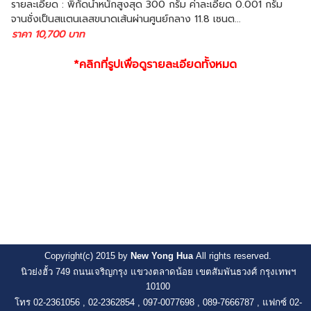
รายละเอียด : พิกัดน้ำหนักสูงสุด 300 กรัม ค่าละเอียด 0.001 กรัม
จานชั่งเป็นสแตนเลสขนาดเส้นผ่านศูนย์กลาง 11.8 เซนต...
ราคา 10,700 บาท
*คลิกที่รูปเพื่อดูรายละเอียดทั้งหมด
Copyright(c) 2015 by
New Yong Hua
All rights reserved.
นิวย่งฮั้ว 749 ถนนเจริญกรุง แขวงตลาดน้อย เขตสัมพันธวงศ์ กรุงเทพฯ
10100
โทร 02-2361056 , 02-2362854 , 097-0077698
, 089-7666787 , แฟกซ์ 02-