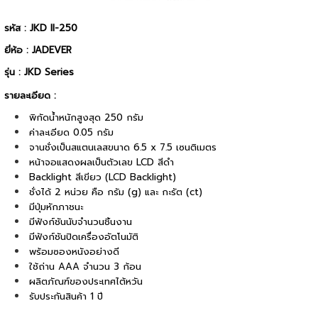
รหัส : JKD II-250
ยี่ห้อ : JADEVER
รุ่น : JKD Series
รายละเอียด :
พิกัดน้ำหนักสูงสุด 250 กรัม
ค่าละเอียด 0.05 กรัม
จานชั่งเป็นสแตนเลสขนาด 6.5 x 7.5 เซนติเมตร
หน้าจอแสดงผลเป็นตัวเลข LCD สีดำ
Backlight สีเขียว (LCD Backlight)
ชั่งได้ 2 หน่วย คือ กรัม (g) และ กะรัต (ct)
มีปุ่มหักภาชนะ
มีฟังก์ชันนับจำนวนชิ้นงาน
มีฟังก์ชันปิดเครื่องอัตโนมัติ
พร้อมซองหนังอย่างดี
ใช้ถ่าน AAA จำนวน 3 ก้อน
ผลิตภัณฑ์ของประเทศไต้หวัน
รับประกันสินค้า 1 ปี